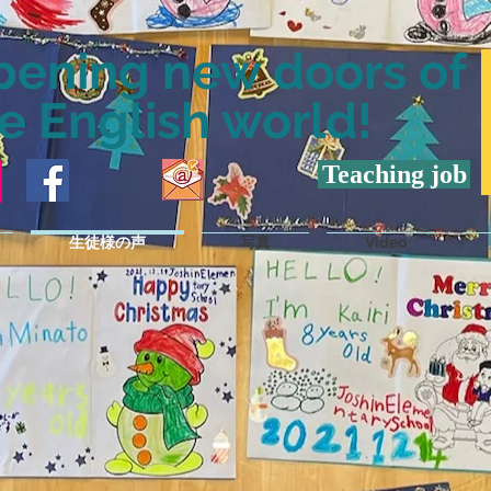
pening new doors of
e English world!
Teaching job
生徒様の声
写真
Video