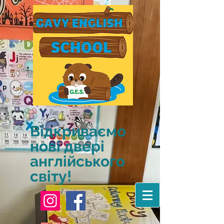
Відкриваємо
нові двері
англійського
світу!