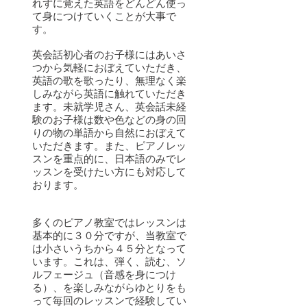
れずに覚えた英語をどんどん使っ
て身につけていくことが大事で
す。
英会話初心者のお子様にはあいさ
つから気軽におぼえていただき、
英語の歌を歌ったり、無理なく楽
しみながら英語に触れていただき
ます。未就学児さん、英会話未経
験のお子様は数や色などの身の回
りの物の単語から自然におぼえて
いただきます。また、ピアノレッ
スンを重点的に、日本語のみでレ
ッスンを受けたい方にも対応して
おります。
多くのピアノ教室ではレッスンは
基本的に３０分ですが、当教室で
は小さいうちから４５分となって
います。これは、弾く、読む、ソ
ルフェージュ（音感を身につけ
る）、を楽しみながらゆとりをも
って毎回のレッスンで経験してい