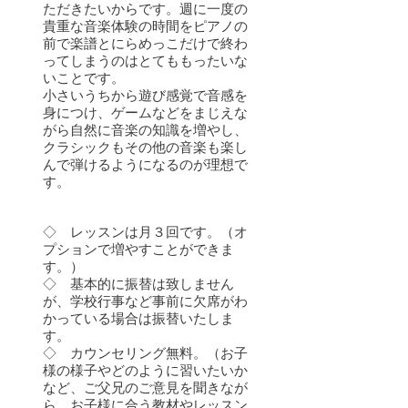
ただきたいからです。週に一度の
貴重な音楽体験の時間をピアノの
前で楽譜とにらめっこだけで終わ
ってしまうのはとてももったいな
いことです。
小さいうちから遊び感覚で音感を
身につけ、ゲームなどをまじえな
がら自然に音楽の知識を増やし、
クラシックもその他の音楽も楽し
んで弾けるようになるのが理想で
す。
◇ レッスンは月３回です。（オ
プションで増やすことができま
す。）
◇ 基本的に振替は致しません
が、学校行事など事前に欠席がわ
かっている場合は振替いたしま
す。
◇ カウンセリング無料。（お子
様の様子やどのように習いたいか
など、ご父兄のご意見を聞きなが
ら、お子様に合う教材やレッスン